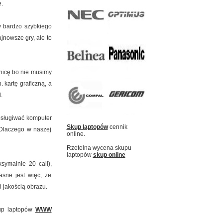
.
y bardzo szybkiego
jnowsze gry, ale to
żnicę bo nie musimy
kartę graficzną, a
.
sługiwać komputer
Skup laptopów
cennik
 Dlaczego w naszej
online.
Rzetelna wycena skupu
laptopów
skup online
symalnie 20 cali),
asne jest więc, że
 jakością obrazu.
kup laptopów
WWW