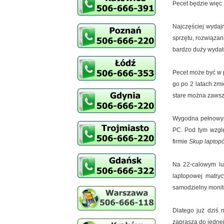
Pecet będzie więc
Najczęściej wydaj
sprzętu, rozwiązan
bardzo duży wydate
Pecet może być w p
go po 2 latach zm
stare można zawsz
Wygodna pełnowym
PC. Pod tym wzglę
firmie
Skup laptop
Na 22-calowym lub
laptopowej matryc
samodzielny monito
Dlatego już dziś 
zaprasza do jednej