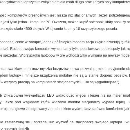
 zdecydowanie lepszym rozwiązaniem dla osób długo pracujących przy komputerze
ność komputerów przenośnych jest niższa niż stacjonarnych. Jeżeli potrzebujem
ie jest tylko jedno - komputer PC. Owszem, można kupić notebook, który obsłuży na
k rzędu około 4500 złotych. W tej cenie kupimy 10 razy szybszego peceta.
odobnej cenie w zakupie, jednak późniejsza modernizacja zwykle niwelują tę ró
ieniać. Rozbudowując komputer, wymieniamy tylko podstawowe podzespoły jak np. 
e sprzedać. W przypadku laptopów w grę wchodzi tylko wymiana na nowszy model
iarowa klawiatura oraz myszka bezprzewodowa pozwalają miło i przyjemnie ob
dem laptopy i mniejsze urządzenia mobilne nie są w stanie dogonić pecetów.
ów
wszyscy pracują na komputerach stacjonarnych?... Bo są wygodniejsze :)
 24-calowym wyświetlaczu LED widać dużo więcej i lepiej niż na małej (mak
y. Także pod względem kątów widzenia monitor stacjonarny wypada lepiej. J
r bije na głowę zintegrowany z notebookiem wyświetlacz zarówno komfortem, jak i
nie zastanawiaj się i sprzedaj lub wymień na stacjonarkę swojego laptopa. S
 z naszych siedzib.