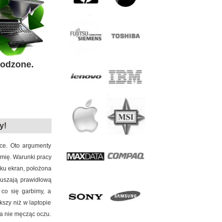
kodzone.
Skup
y!
ce. Oto argumenty
mię. Warunki pracy
oku ekran, położona
muszają prawidłową
 co się garbimy, a
kszy niż w laptopie
za nie męcząc oczu.