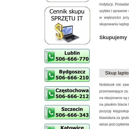
instytucji. Posia
szybko i sprawnie
w większości prz
skupowaniu laptopó
Skupujemy 
laptopów.
Skup lapto
Notebook nie zaw
przemawiające za 
na stacjonarce są 
na płaskim blacie
pozycję kręgosłup
klawiatura za grub
ekran jest czyteln