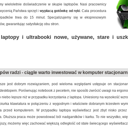
damy wieloletnie doświadczenie w skupie laptopów. Nasi pracownicy
 wycenią Państwa sprzęt i
wypłacą gotówkę od ręki
. Cała procedura
ypadków trwa do 15 minut. Specjalizujemy się w ekspresowym
w, gwarantując satysfakcję obu stron.
laptopy i ultrabooki nowe, używane, stare i usz
pów radzi - ciągle warto inwestować w komputer stacjonarn
sze jest dobrym rozwiązaniem, pod wieloma względami ustępuje on stacjonar
desktopem. Porównując notebook z pecetem, nie sposób zwrócić uwagi na ergono
o niebo lepsze niż w przypadku korzystania z laptopa. Uniesiony na wysokość wzr
 biurka klawiatura w połączeniu z wygodnym i właściwie dobranym krzesłem wy
a przed komputerem. W przypadku laptopa wyświetlacz jest zbyt nisko przez
a. Dłuższa praca może powodować ból nadgarstków i karku. To nie wszystko, wię
iejszy, możemy więc zachować większą odległość od stale świecącego wyświetlac